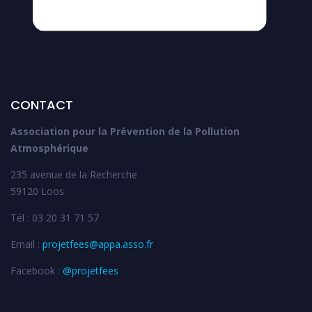
CONTACT
Association pour la Prévention de la Pollution
Atmosphérique
235 avenue de la Recherche
59120 Loos
Tél : 03 20 31 71 57
Email :
projetfees@appa.asso.fr
Facebook :
@projetfees