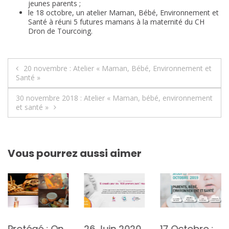
jeunes parents ;
le 18 octobre, un atelier Maman, Bébé, Environnement et
Santé à réuni 5 futures mamans à la maternité du CH
Dron de Tourcoing.
Navigation
20 novembre : Atelier « Maman, Bébé, Environnement et
Santé »
de
30 novembre 2018 : Atelier « Maman, bébé, environnement
l’article
et santé »
Vous pourrez aussi aimer
Protégé : On
26 Juin 2020
17 Octobre :