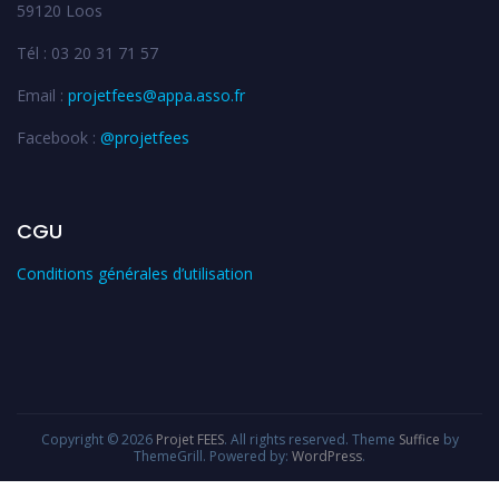
59120 Loos
Tél : 03 20 31 71 57
Email :
projetfees@appa.asso.fr
Facebook :
@projetfees
CGU
Conditions générales d’utilisation
Copyright © 2026
Projet FEES
. All rights reserved. Theme
Suffice
by
ThemeGrill. Powered by:
WordPress
.