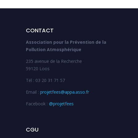
CONTACT
Association pour la Prévention de la
Pollution Atmosphérique
235 avenue de la Recherche
59120 Loos
Tél : 03 20 31 71 57
Email :
projetfees@appa.asso.fr
Facebook :
@projetfees
CGU