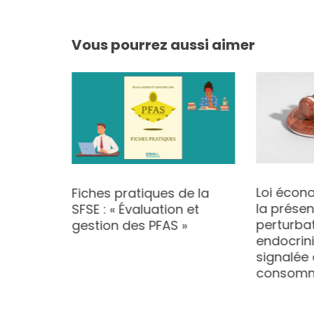
Vous pourrez aussi aimer
Loi écono
erm sur
Fiches pratiques de la
la prése
SFSE : « Évaluation et
perturba
 ses
gestion des PFAS »
endocrin
signalée
consomm