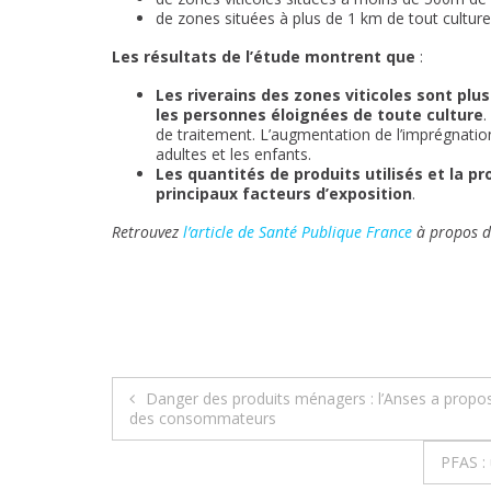
de zones situées à plus de 1 km de tout culture
Les résultats de l’étude montrent que
:
Les riverains des zones viticoles sont plu
les personnes éloignées de toute culture
.
de traitement. L’augmentation de l’imprégnation
adultes et les enfants.
Les quantités de produits utilisés et la p
principaux facteurs d’exposition
.
Retrouvez
l’article de Santé Publique France
à propos de
Navigation
Danger des produits ménagers : l’Anses a propos
des consommateurs
de
PFAS :
l’article