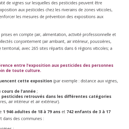
é de vignes sur lesquelles des pesticides peuvent être
xposition aux pesticides chez les riverains de zones viticoles,
enforcer les mesures de prévention des expositions aux
prises en compte (air, alimentation, activité professionnelle et
lectés conjointement (air ambiant, air intérieur, poussières,
territorial, avec 265 sites répartis dans 6 régions viticoles; a
fférence entre l’exposition aux pesticides des personnes
oin de toute culture.
luencent cette exposition
(par exemple : distance aux vignes,
u cours de l’année
;
e pesticides retrouvés dans les différentes catégories
s, air intérieur et air extérieur).
ne
1 946 adultes de 18 à 79 ans
et
742 enfants de 3 à 17
sort dans des communes :
vignes ;