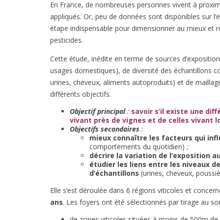
En France, de nombreuses personnes vivent à proximit
appliqués. Or, peu de données sont disponibles sur l’e
étape indispensable pour dimensionner au mieux et r
pesticides.
Cette étude, inédite en terme de sources d’exposition 
usages domestiques), de diversité des échantillons col
urines, cheveux, aliments autoproduits) et de maillage 
différents objectifs.
Objectif principal
:
savoir s’il existe une di
vivant près de vignes et de celles vivant l
Objectifs secondaires
:
mieux connaître les facteurs qui inf
comportements du quotidien) ;
décrire la variation de l’exposition a
étudier les liens entre les niveaux d
d’échantillons
(urines, cheveux, poussière
Elle s’est déroulée dans 6 régions viticoles et concer
ans
. Les foyers ont été sélectionnés par tirage au 
de zones viticoles situées à moins de 500m de 