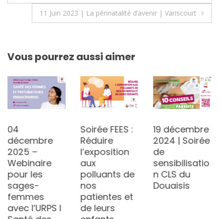
de
11 Juin 2023 | La périnatalité d’avenir | Variscourt
l’article
Vous pourrez aussi aimer
Soirée FEES :
19 décembre
Découvrez le
Réduire
2024 | Soirée
nouveau DU
l’exposition
de
2022-2023
aux
sensibilisatio
sur les 1000
polluants de
n CLS du
premiers
nos
Douaisis
jours
patientes et
de leurs