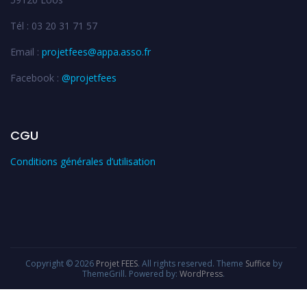
Tél : 03 20 31 71 57
Email :
projetfees@appa.asso.fr
Facebook :
@projetfees
CGU
Conditions générales d’utilisation
Copyright © 2026
Projet FEES
. All rights reserved. Theme
Suffice
by
ThemeGrill. Powered by:
WordPress
.