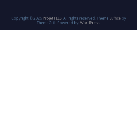
Copyright © 2026
Projet FEES
. All rights reserved. Theme
Suffice
by
ThemeGrill. Powered by:
WordPress
.