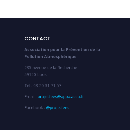
CONTACT
Association pour la Prévention de la
Pollution Atmosphérique
235 avenue de la Recherche
59120 Loos
Tél : 03 20 31 71 57
Email :
projetfees@appa.asso.fr
Facebook :
@projetfees