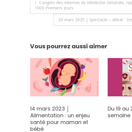
Navigation
Congrès des Internes de Médecine Générale, repla
1000 Premiers Jours
de
20 mars 2025 | Spectacle – débat : Deve
l’article
Vous pourrez aussi aimer
s
14 mars 2023 │
Du 19 au 2
Alimentation : un enjeu
semaine 
» pour
santé pour maman et
s du
bébé