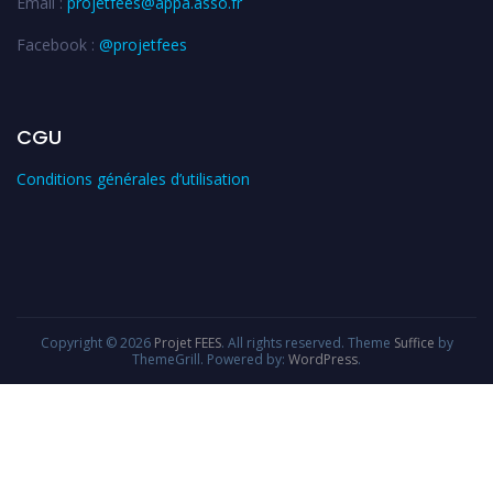
Email :
projetfees@appa.asso.fr
Facebook :
@projetfees
CGU
Conditions générales d’utilisation
Copyright © 2026
Projet FEES
. All rights reserved. Theme
Suffice
by
ThemeGrill. Powered by:
WordPress
.