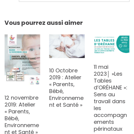
l’article
Vous pourrez aussi aimer
11 mai
10 Octobre
2023│ »Les
2019 : Atelier
Tables
« Parents,
d’ORÉHANE »:
Bébé,
Sens au
12 novembre
Environneme
travail dans
2019: Atelier
nt et Santé »
les
« Parents,
accompagn
Bébé,
ements
Environneme
périnataux
nt et Santé »