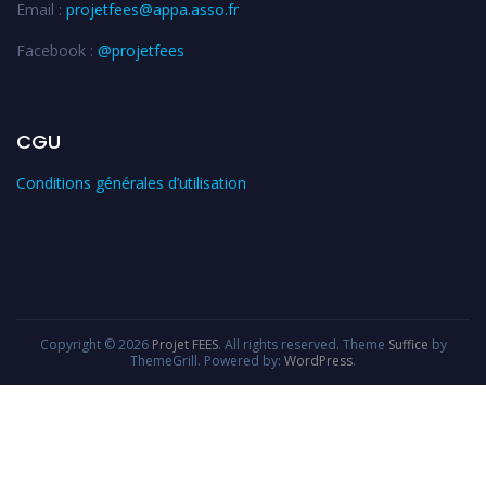
Email :
projetfees@appa.asso.fr
Facebook :
@projetfees
CGU
Conditions générales d’utilisation
Copyright © 2026
Projet FEES
. All rights reserved. Theme
Suffice
by
ThemeGrill. Powered by:
WordPress
.