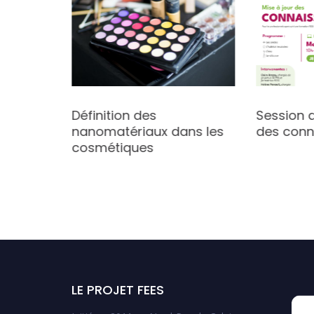
s clés
Définition des
Session d
Santé
nanomatériaux dans les
des conn
2024
cosmétiques
LE PROJET FEES