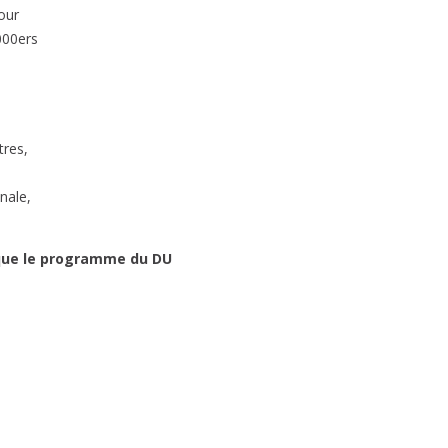
pour
000ers
tres,
nale,
i que le programme du DU