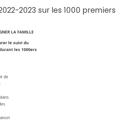
022-2023 sur les 1000 premiers
GNER LA FAMILLE
rer le suivi du
durant les 1000ers
nt de
s
 dans
des
maison