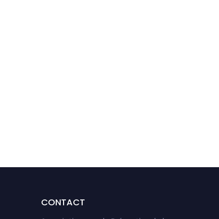
Écrans et enfants : le
rapport d’avril 2024 et
des ateliers d‘échanges,
pour les parents de
jeunes enfants.
CONTACT