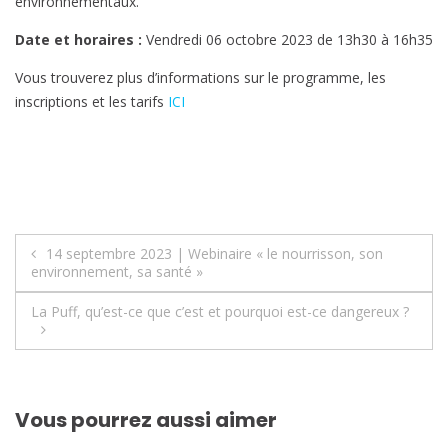
environnementaux.
Date et horaires :
Vendredi 06 octobre 2023 de 13h30 à 16h35
Vous trouverez plus d’informations sur le programme, les
inscriptions et les tarifs
ICI
Navigation
14 septembre 2023 | Webinaire « le nourrisson, son
environnement, sa santé »
de
La Puff, qu’est-ce que c’est et pourquoi est-ce dangereux ?
l’article
Vous pourrez aussi aimer