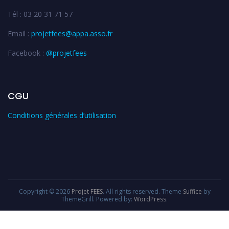
Tél : 03 20 31 71 57
Email :
projetfees@appa.asso.fr
Facebook :
@projetfees
CGU
Conditions générales d’utilisation
Copyright © 2026
Projet FEES
. All rights reserved. Theme
Suffice
by
ThemeGrill. Powered by:
WordPress
.