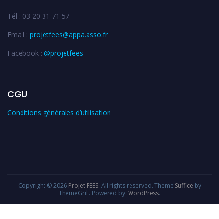
Tél : 03 20 31 71 57
Email :
projetfees@appa.asso.fr
Facebook :
@projetfees
CGU
Conditions générales d’utilisation
Copyright © 2026
Projet FEES
. All rights reserved. Theme
Suffice
by
ThemeGrill. Powered by:
WordPress
.