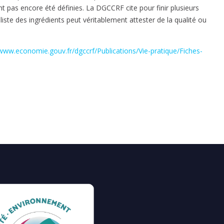
nt pas encore été définies. La DGCCRF cite pour finir plusieurs
liste des ingrédients peut véritablement attester de la qualité ou
/www.economie.gouv.fr/dgccrf/Publications/Vie-pratique/Fiches-