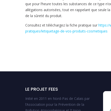
que pour l’heure toutes les substances de ce type n’o
allégations autorisées, tout en rappelant que seule la 
de la sûreté du produit.
Consultez et téléchargez la fiche pratique sur
https:/
pratiques/letiquetage-de-vos-produits-cosmetiques
LE PROJET FEES
Initié en 2011 en Nord-Pas de Calais par
l’Association pour la Prévention de la
Pollution Atmosphérique et l’Union