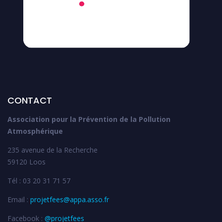
CONTACT
Association pour la Prévention de la Pollution
Atmosphérique
235 avenue de la Recherche
59120 Loos
Tél : 03 20 31 71 57
Email :
projetfees@appa.asso.fr
Facebook :
@projetfees