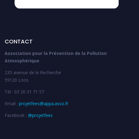
CONTACT
Association pour la Prévention de la Pollution
Atmosphérique
235 avenue de la Recherche
59120 Loos
Tél : 03 20 31 71 57
Email :
projetfees@appa.asso.fr
Facebook :
@projetfees