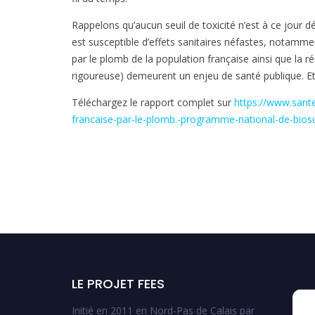
Rappelons qu’aucun seuil de toxicité n’est à ce jour 
est susceptible d’effets sanitaires néfastes, notammen
par le plomb de la population française ainsi que la ré
rigoureuse) demeurent un enjeu de santé publique. Et
Téléchargez le rapport complet sur
https://www.sante
francaise-par-le-plomb.-programme-national-de-bios
LE PROJET FEES
Initié en 2011 en Nord-Pas de Calais par