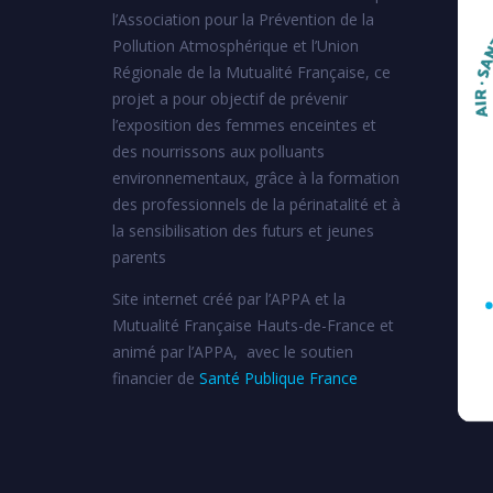
l’Association pour la Prévention de la
Pollution Atmosphérique et l’Union
Régionale de la Mutualité Française, ce
projet a pour objectif de prévenir
l’exposition des femmes enceintes et
des nourrissons aux polluants
environnementaux, grâce à la formation
des professionnels de la périnatalité et à
la sensibilisation des futurs et jeunes
parents
Site internet créé par l’APPA et la
Mutualité Française Hauts-de-France et
animé par l’APPA, avec le soutien
financier de
Santé Publique France