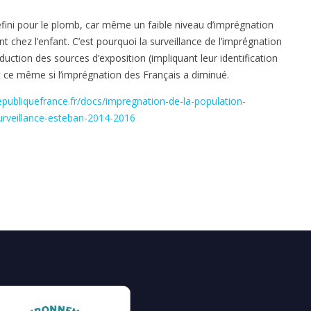
défini pour le plomb, car même un faible niveau d’imprégnation
t chez l’enfant. C’est pourquoi la surveillance de l’imprégnation
duction des sources d’exposition (impliquant leur identification
 ce même si l’imprégnation des Français a diminué.
publiquefrance.fr/docs/impregnation-de-la-population-
urveillance-esteban-2014-2016