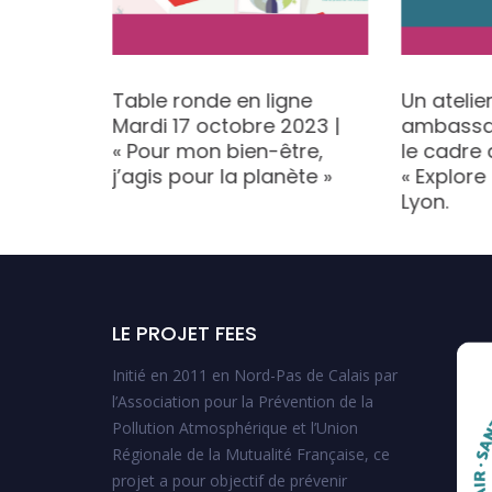
ional
Table ronde en ligne
Un atelie
2026 est
Mardi 17 octobre 2023 |
ambassad
« Pour mon bien-être,
le cadre 
j’agis pour la planète »
« Explore
Lyon.
LE PROJET FEES
Initié en 2011 en Nord-Pas de Calais par
l’Association pour la Prévention de la
Pollution Atmosphérique et l’Union
Régionale de la Mutualité Française, ce
projet a pour objectif de prévenir