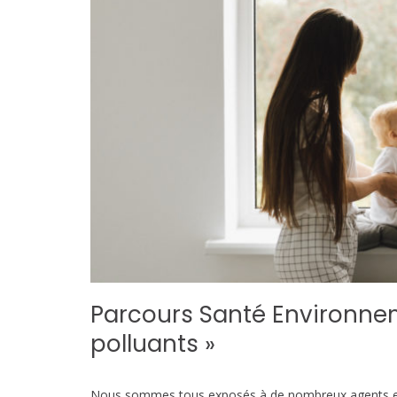
Parcours Santé Environnem
polluants »
Nous sommes tous exposés à de nombreux agents env