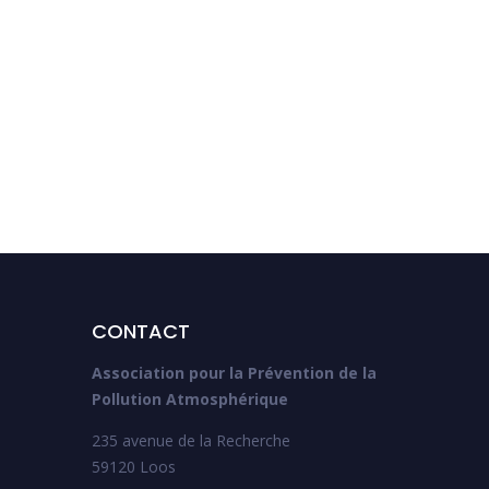
Cycle de webinaires FEES
2025 pour la région
Auvergne-Rhône-Alpes
CONTACT
Association pour la Prévention de la
Pollution Atmosphérique
235 avenue de la Recherche
59120 Loos