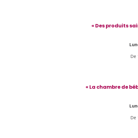
« Des produits sa
Lund
De 
« La chambre de bébé
Lund
De 