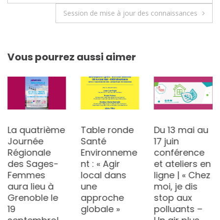
de
Session de mise à jour des connaissances
l’article
Vous pourrez aussi aimer
La quatrième
Table ronde
Du 13 mai au
Journée
Santé
17 juin
Régionale
Environneme
conférence
des Sages-
nt : « Agir
et ateliers en
Femmes
local dans
ligne | « Chez
aura lieu à
une
moi, je dis
Grenoble le
approche
stop aux
19
globale »
polluants –