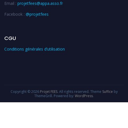
Email :
projetfees@appa.asso.fr
Facebook :
@projetfees
CGU
Conditions générales d’utilisation
Copyright © 2026
Projet FEES
. All rights reserved. Theme
Suffice
by
ThemeGrill. Powered by:
WordPress
.