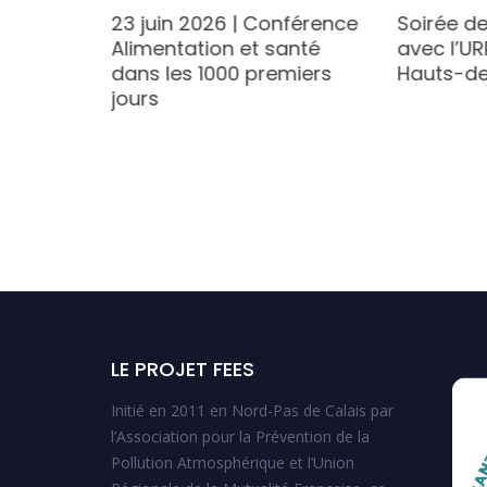
23 juin 2026 | Conférence
Soirée de
Alimentation et santé
avec l’U
dans les 1000 premiers
Hauts-d
jours
elier en
bébé :
omment
LE PROJET FEES
Initié en 2011 en Nord-Pas de Calais par
l’Association pour la Prévention de la
Pollution Atmosphérique et l’Union