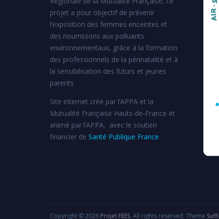
Régionale de la Mutualité Française, ce
projet a pour objectif de prévenir
l’exposition des femmes enceintes et
des nourrissons aux polluants
environnementaux, grâce à la formation
des professionnels de la périnatalité et à
la sensibilisation des futurs et jeunes
parents
Site internet créé par l’APPA et la
Mutualité Française Hauts-de-France et
animé par l’APPA, avec le soutien
financier de
Santé Publique France
Copyright © 2026
Projet FEES
. All rights reserved. Theme
Suff