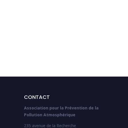
Du 19 au 24 février | La
semaine Santé
CONTACT
Association pour la Prévention de la
Pollution Atmosphérique
235 avenue de la Recherche