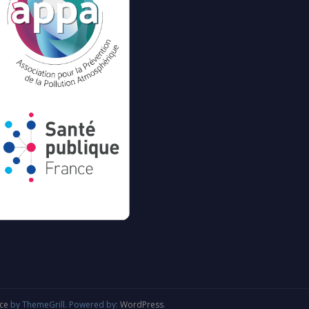
ice
by ThemeGrill. Powered by:
WordPress
.