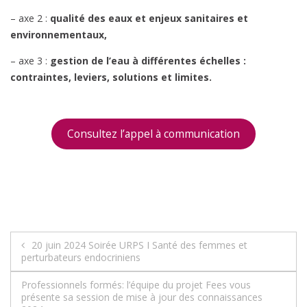
– axe 2 :
qualité des eaux et enjeux sanitaires et
environnementaux,
– axe 3 :
gestion de l’eau à différentes échelles :
contraintes, leviers, solutions et limites.
Consultez l’appel à communication
Navigation
20 juin 2024 Soirée URPS I Santé des femmes et
perturbateurs endocriniens
de
Professionnels formés: l’équipe du projet Fees vous
l’article
présente sa session de mise à jour des connaissances