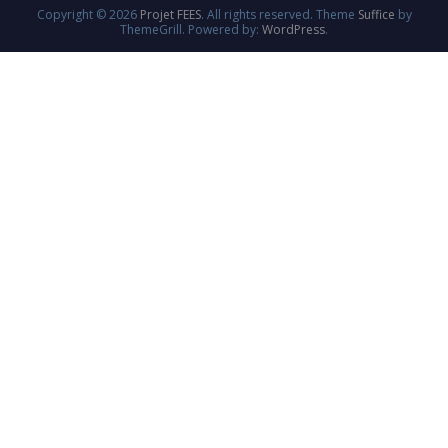
Copyright © 2026
Projet FEES
. All rights reserved. Theme
Suffice
by
ThemeGrill. Powered by:
WordPress
.