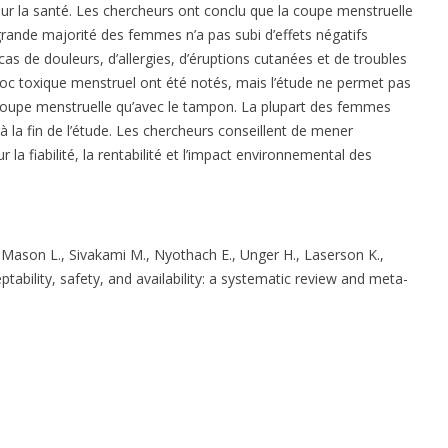
s sur la santé. Les chercheurs ont conclu que la coupe menstruelle
s grande majorité des femmes n’a pas subi d’effets négatifs
cas de douleurs, d’allergies, d’éruptions cutanées et de troubles
hoc toxique menstruel ont été notés, mais l’étude ne permet pas
a coupe menstruelle qu’avec le tampon. La plupart des femmes
 à la fin de l’étude. Les chercheurs conseillent de mener
la fiabilité, la rentabilité et l’impact environnemental des
, Mason L., Sivakami M., Nyothach E., Unger H., Laserson K.,
tability, safety, and availability: a systematic review and meta-