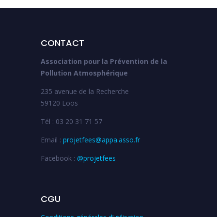
CONTACT
Association pour la Prévention de la
Pollution Atmosphérique
235 avenue de la Recherche
59120 Loos
Tél : 03 20 31 71 57
Email :
projetfees@appa.asso.fr
Facebook :
@projetfees
CGU