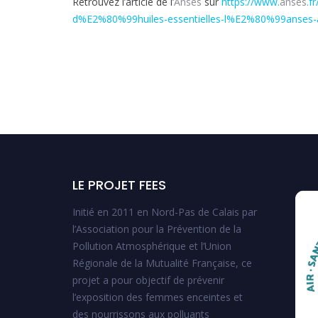
Retrouvez l’article de l’
Anses
sur
https://www.
anses
.f
d%E2%80%99huiles-essentielles-l%E2%80%99anses-a
LE PROJET FEES
Initié en 2011 en Nord-Pas de Calais par
l’Association pour la Prévention de la
Pollution Atmosphérique et l’Union
Régionale de la Mutualité Française, ce
projet a pour objectif de prévenir
l’exposition des femmes enceintes et
des nourrissons aux polluants