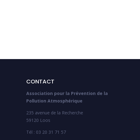
CONTACT
Association pour la Prévention de la
Pollution Atmosphérique
235 avenue de la Recherche
59120 Loos
Tél : 03 20 31 71 57