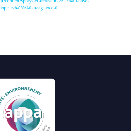
r/fr/content/sprays-et-diffuseurs-%C3%A0-base-
ppelle-%C3%A0-la-vigilance-0