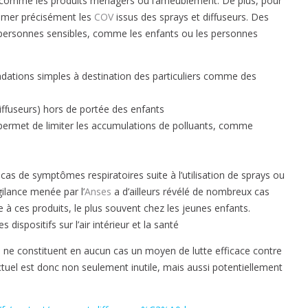
es, comme les produits ménagers ou l’ameublement. De plus, pour
timer précisément les
COV
issus des sprays et diffuseurs. Des
es personnes sensibles, comme les enfants ou les personnes
ations simples à destination des particuliers comme des
diffuseurs) hors de portée des enfants
eci permet de limiter les accumulations de polluants, comme
cas de symptômes respiratoires suite à l’utilisation de sprays ou
gilance menée par l’
Anses
a d’ailleurs révélé de nombreux cas
e à ces produits, le plus souvent chez les jeunes enfants.
dispositifs sur l’air intérieur et la santé
s ne constituent en aucun cas un moyen de lutte efficace contre
actuel est donc non seulement inutile, mais aussi potentiellement