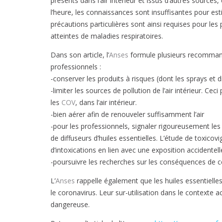
présents dans l’air intérieur et issus d’autres sourc
l’heure, les connaissances sont insuffisantes pour es
précautions particulières sont ainsi requises pour l
atteintes de maladies respiratoires.
Dans son article, l’
Anses
formule plusieurs recommand
professionnels :
-conserver les produits à risques (dont les sprays et 
-limiter les sources de pollution de l’air intérieur. C
les
COV
, dans l’air intérieur.
-bien aérer afin de renouveler suffisamment l’air
-pour les professionnels, signaler rigoureusement les 
de diffuseurs d’huiles essentielles. L’étude de toxicovi
d’intoxications en lien avec une exposition accidentell
-poursuivre les recherches sur les conséquences de ces 
L’
Anses
rappelle également que les huiles essentielle
le coronavirus. Leur sur-utilisation dans le contexte 
dangereuse.