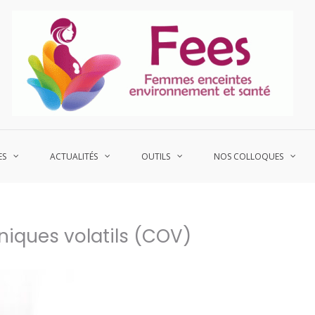
P
Fe
ES
ACTUALITÉS
OUTILS
NOS COLLOQUES
iques volatils (COV)