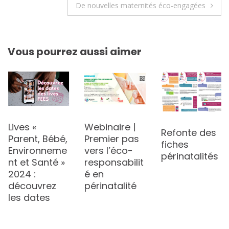
De nouvelles maternités éco-engagées
l’article
Vous pourrez aussi aimer
Lives «
Webinaire |
Refonte des
Parent, Bébé,
Premier pas
fiches
Environneme
vers l’éco-
périnatalités
nt et Santé »
responsabilit
2024 :
é en
découvrez
périnatalité
les dates