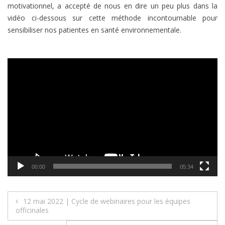
motivationnel, a accepté de nous en dire un peu plus dans la
vidéo ci-dessous sur cette méthode incontournable pour
sensibiliser nos patientes en santé environnementale.
Lecteur
vidéo
00:00
05:34
Navigation
12 mai 2022 | Cycle de webinaires pour les équipes
officinales
de