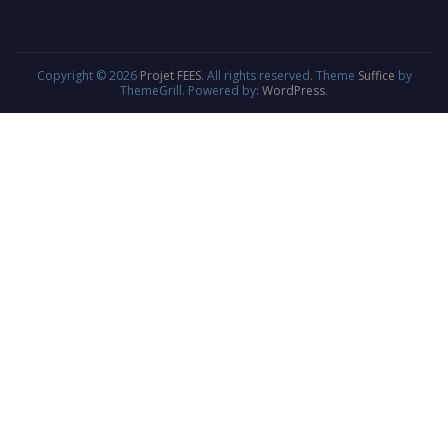
Copyright © 2026
Projet FEES
. All rights reserved. Theme
Suffice
by
ThemeGrill. Powered by:
WordPress
.