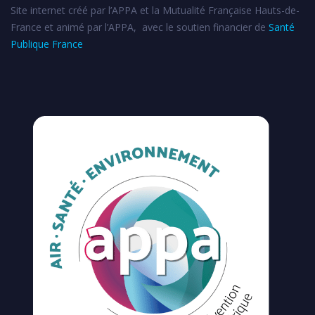
Site internet créé par l’APPA et la Mutualité Française Hauts-de-
France et animé par l’APPA, avec le soutien financier de
Santé
Publique France