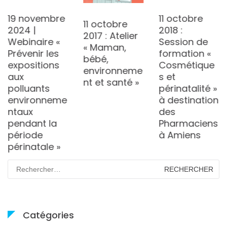
19 novembre
11 octobre
11 octobre
2024 |
2018 :
2017 : Atelier
Webinaire «
Session de
« Maman,
Prévenir les
formation «
bébé,
expositions
Cosmétique
environneme
aux
s et
nt et santé »
polluants
périnatalité »
environneme
à destination
ntaux
des
pendant la
Pharmaciens
période
à Amiens
périnatale »
Rechercher :
Catégories