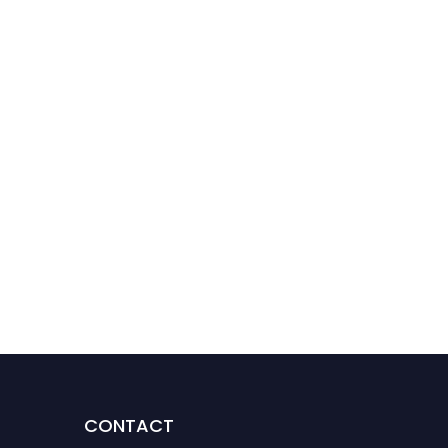
Mobilisation des
pharmaciens sur le choix
des cosmétiques durant
la grossesse
CONTACT