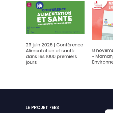
23 juin 2026 | Conférence
ier «
8 novembr
Alimentation et santé
« Maman,
dans les 1000 premiers
Santé »
Environn
jours
LE PROJET FEES