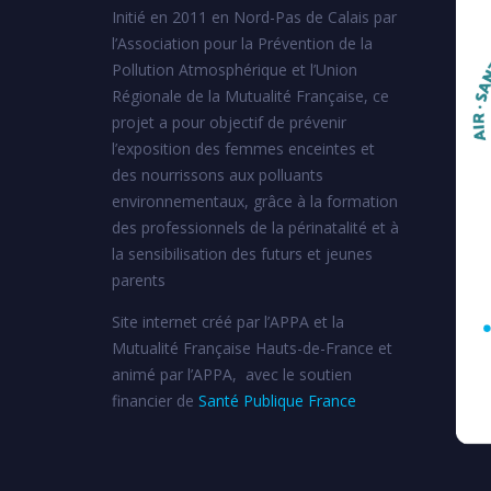
Initié en 2011 en Nord-Pas de Calais par
l’Association pour la Prévention de la
Pollution Atmosphérique et l’Union
Régionale de la Mutualité Française, ce
projet a pour objectif de prévenir
l’exposition des femmes enceintes et
des nourrissons aux polluants
environnementaux, grâce à la formation
des professionnels de la périnatalité et à
la sensibilisation des futurs et jeunes
parents
Site internet créé par l’APPA et la
Mutualité Française Hauts-de-France et
animé par l’APPA, avec le soutien
financier de
Santé Publique France