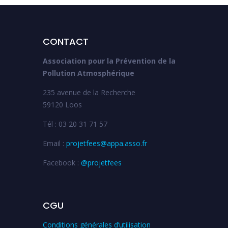
CONTACT
Association pour la Prévention de la
Pollution Atmosphérique
235 avenue de la Recherche
59120 Loos
Tél : 03 20 31 71 57
Email :
projetfees@appa.asso.fr
Facebook :
@projetfees
CGU
Conditions générales d’utilisation