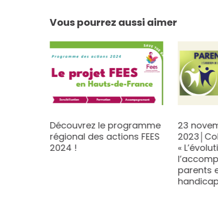
Vous pourrez aussi aimer
Découvrez le programme
23 nove
 »
régional des actions FEES
2023│Co
2024 !
« L’évolu
l’accom
parents e
handicap 