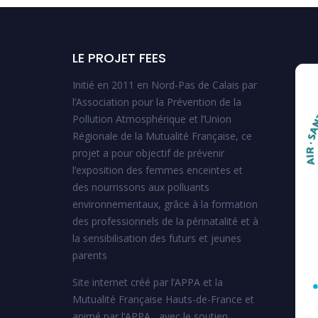
LE PROJET FEES
Initié en 2011 en Nord-Pas de Calais par
l’Association pour la Prévention de la
Pollution Atmosphérique et l’Union
Régionale de la Mutualité Française, ce
projet a pour objectif de prévenir
l’exposition des femmes enceintes et
des nourrissons aux polluants
environnementaux, grâce à la formation
des professionnels de la périnatalité et à
la sensibilisation des futurs et jeunes
parents
Site internet créé par l’APPA et la
Mutualité Française Hauts-de-France et
animé par l’APPA, avec le soutien