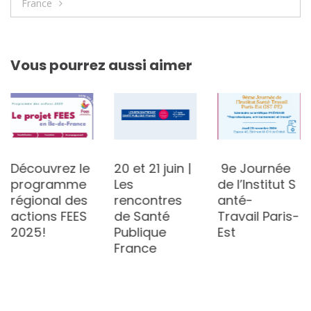
l’article
France
Vous pourrez aussi aimer
Découvrez le
20 et 21 juin |
9e Journée
programme
Les
de l’Institut S
régional des
rencontres
anté-
actions FEES
de Santé
Travail Paris-
2025!
Publique
Est
France