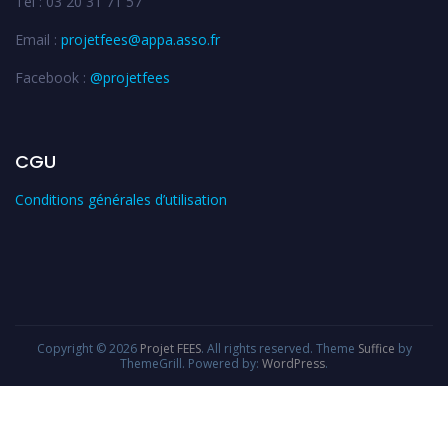
Tél : 03 20 31 71 57
Email :
projetfees@appa.asso.fr
Facebook :
@projetfees
CGU
Conditions générales d’utilisation
Copyright © 2026
Projet FEES
. All rights reserved. Theme
Suffice
by
ThemeGrill. Powered by:
WordPress
.