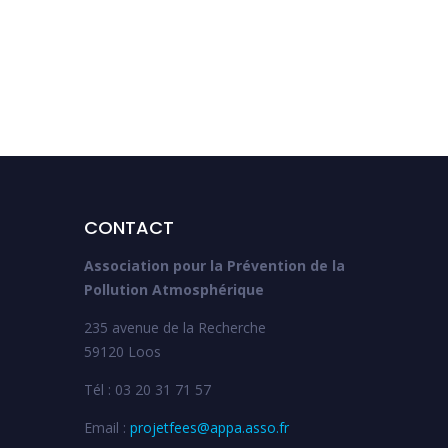
CONTACT
Association pour la Prévention de la
Pollution Atmosphérique
235 avenue de la Recherche
59120 Loos
Tél : 03 20 31 71 57
Email :
projetfees@appa.asso.fr