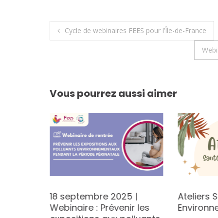
Navigation
Cycle de webinaires FEES pour l’Île-de-France
de
Webi
l’article
Vous pourrez aussi aimer
lution
18 septembre 2025 |
Ateliers 
 en
Webinaire : Prévenir les
Environn