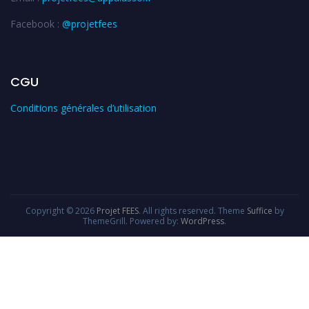
Facebook :
@projetfees
CGU
Conditions générales d’utilisation
Copyright © 2026
Projet FEES
. All rights reserved. Theme
Suffice
by
ThemeGrill. Powered by:
WordPress
.