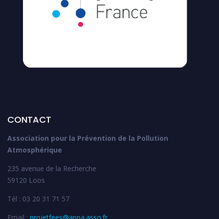
CONTACT
Association pour la Prévention de la Pollution
Atmosphérique
235 avenue de la Recherche
59120 Loos
Tél : 03 20 31 71 57
Email :
projetfees@appa.asso.fr