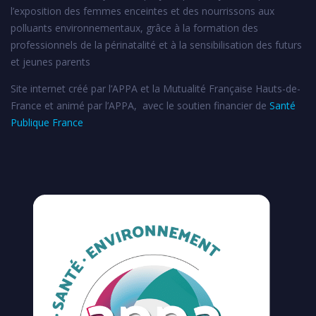
l’exposition des femmes enceintes et des nourrissons aux
polluants environnementaux, grâce à la formation des
professionnels de la périnatalité et à la sensibilisation des futurs
et jeunes parents
Site internet créé par l’APPA et la Mutualité Française Hauts-de-
France et animé par l’APPA, avec le soutien financier de
Santé
Publique France