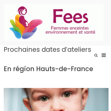
Aller
au
contenu
P
En
Prochaines dates d’ateliers
Men
Afficher
le
prin
formulaire
pou
En région Hauts-de-France
de
mobi
recherche