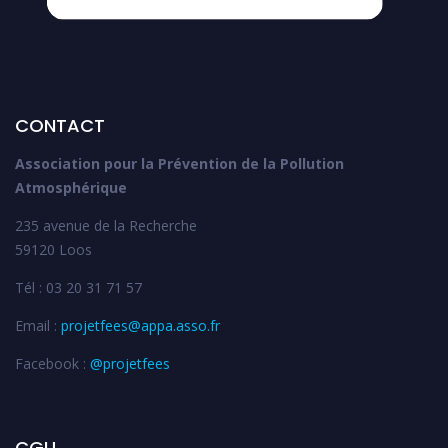
CONTACT
Association pour la Prévention de la Pollution
Atmosphérique
235 avenue de la Recherche
59120 Loos
Tél : 03 20 31 71 57
Email :
projetfees@appa.asso.fr
Facebook :
@projetfees
CGU