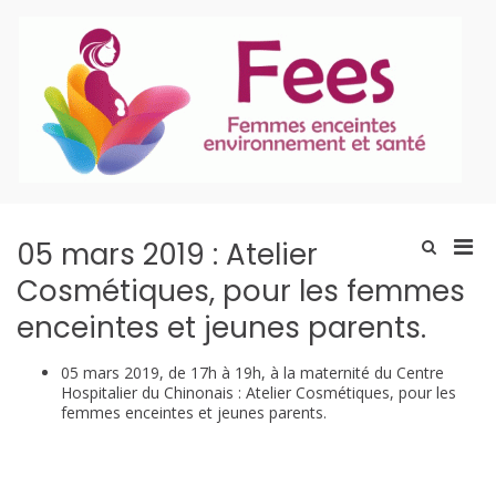
Aller
au
contenu
P
En
Men
05 mars 2019 : Atelier
Afficher
le
prin
Cosmétiques, pour les femmes
formulaire
pou
de
enceintes et jeunes parents.
mobi
recherche
05 mars 2019, de 17h à 19h, à la maternité du Centre
Hospitalier du Chinonais : Atelier Cosmétiques, pour les
femmes enceintes et jeunes parents.