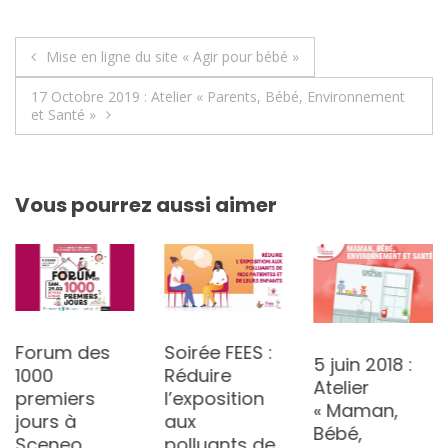
Navigation
Mise en ligne du site « Agir pour bébé »
de
17 Octobre 2019 : Atelier « Parents, Bébé, Environnement
et Santé »
l’article
Vous pourrez aussi aimer
Forum des
Soirée FEES :
5 juin 2018 :
1000
Réduire
Atelier
premiers
l’exposition
« Maman,
jours à
aux
Bébé,
Sceneo,
polluants de