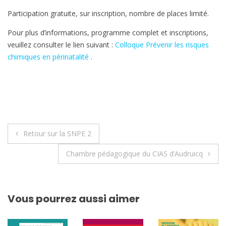
Participation gratuite, sur inscription, nombre de places limité.
Pour plus d’informations, programme complet et inscriptions,
veuillez consulter le lien suivant :
Colloque Prévenir les risques
chimiques en périnatalité
.
Navigation
Retour sur la SNPE 2
de
Chambre pédagogique du CIAS d’Audruicq
l’article
Vous pourrez aussi aimer