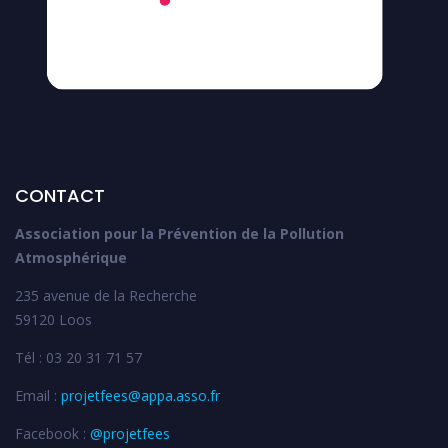
CONTACT
Association pour la Prévention de la Pollution
Atmosphérique
235 avenue de la Recherche
59120 Loos
Tél : 03 20 31 71 57
Email :
projetfees@appa.asso.fr
Facebook :
@projetfees