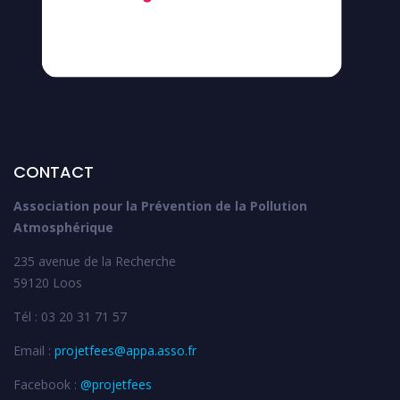
CONTACT
Association pour la Prévention de la Pollution
Atmosphérique
235 avenue de la Recherche
59120 Loos
Tél : 03 20 31 71 57
Email :
projetfees@appa.asso.fr
Facebook :
@projetfees