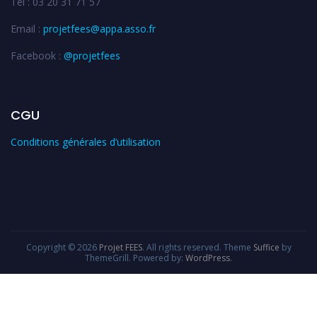
Tél : 03 20 31 71 57
Email :
projetfees@appa.asso.fr
Facebook :
@projetfees
CGU
Conditions générales d’utilisation
Copyright © 2026
Projet FEES
. All rights reserved. Theme
Suffice
by
ThemeGrill. Powered by:
WordPress
.