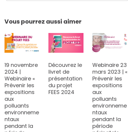
Vous pourrez aussi aimer
19 novembre
Découvrez le
Webinaire 23
2024 |
livret de
mars 2023 | «
Webinaire «
présentation
Prévenir les
Prévenir les
du projet
expositions
expositions
FEES 2024
aux
aux
polluants
polluants
environneme
environneme
ntaux
ntaux
pendant la
pendant la
période