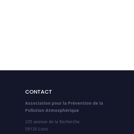
Cycle de webinaire Fees
CONTACT
Association pour la Prévention de la
Pollution Atmosphérique
235 avenue de la Recherche
59120 Loos