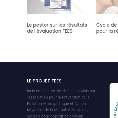
Colloque
Le poster sur les résultats
Cycle de
santé :
de l’évaluation FEES
pour la r
ves pour
on aux
 région
LE PROJET FEES
Initié en 2011 en Nord-Pas de Calais par
l’Association pour la Prévention de la
Pollution Atmosphérique et l’Union
Régionale de la Mutualité Française, ce
projet a pour objectif de prévenir