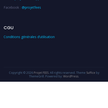
Facebook :
@projetfees
CGU
Conditions générales d’utilisation
Copyright © 2026
Projet FEES
. All rights reserved. Theme
Suffice
by
ThemeGrill. Powered by:
WordPress
.