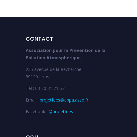
CONTACT
Association pour la Prévention de la
Pollution Atmosphérique
235 avenue de la Recherche
59120 Loos
Tél : 03 20 31 71 57
Email :
projetfees@appa.asso.fr
Facebook :
@projetfees